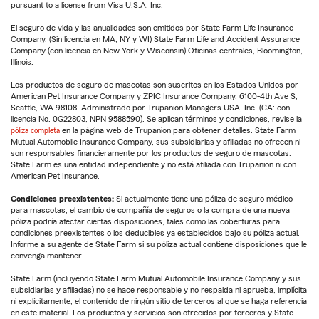
pursuant to a license from Visa U.S.A. Inc.
El seguro de vida y las anualidades son emitidos por State Farm Life Insurance
Company. (Sin licencia en MA, NY y WI) State Farm Life and Accident Assurance
Company (con licencia en New York y Wisconsin) Oficinas centrales, Bloomington,
Illinois.
Los productos de seguro de mascotas son suscritos en los Estados Unidos por
American Pet Insurance Company y ZPIC Insurance Company, 6100-4th Ave S,
Seattle, WA 98108. Administrado por Trupanion Managers USA, Inc. (CA: con
licencia No. 0G22803, NPN 9588590). Se aplican términos y condiciones, revise la
póliza completa
en la página web de Trupanion para obtener detalles. State Farm
Mutual Automobile Insurance Company, sus subsidiarias y afiliadas no ofrecen ni
son responsables financieramente por los productos de seguro de mascotas.
State Farm es una entidad independiente y no está afiliada con Trupanion ni con
American Pet Insurance.
Condiciones preexistentes:
Si actualmente tiene una póliza de seguro médico
para mascotas, el cambio de compañía de seguros o la compra de una nueva
póliza podría afectar ciertas disposiciones, tales como las coberturas para
condiciones preexistentes o los deducibles ya establecidos bajo su póliza actual.
Informe a su agente de State Farm si su póliza actual contiene disposiciones que le
convenga mantener.
State Farm (incluyendo State Farm Mutual Automobile Insurance Company y sus
subsidiarias y afiliadas) no se hace responsable y no respalda ni aprueba, implícita
ni explícitamente, el contenido de ningún sitio de terceros al que se haga referencia
en este material. Los productos y servicios son ofrecidos por terceros y State