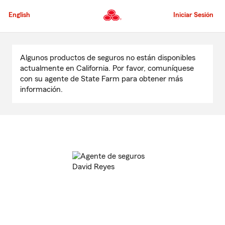
Pasar
al
English
Iniciar Sesión
contenido
principal
Comienzo
del
Algunos productos de seguros no están disponibles
contenido
actualmente en California. Por favor, comuníquese
principal
con su agente de State Farm para obtener más
información.