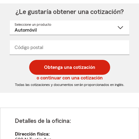
¿Le gustaría obtener una cotización?
Seleccione un producto
Seleccione
un
nombre
de
producto
del
Código postal
Ingresa
Ingresa
_____
menú
un
un
desplegable
código
código
postal
postal
Obtenga una cotización
de
de
5
5
o continuar con una cotización
dígitos
dígitos
Todas las cotizaciones y documentos serán proporcionados en inglés.
Detalles de la oficina:
Dirección física: