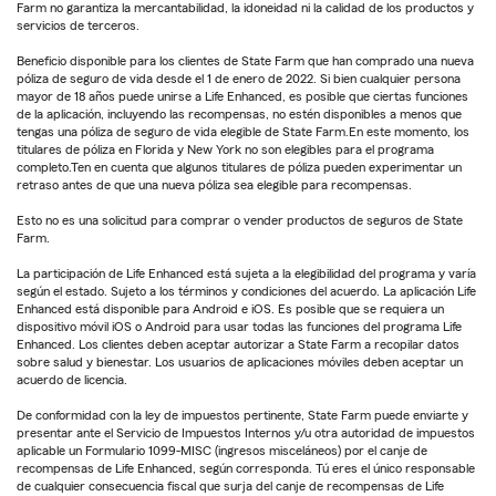
Farm no garantiza la mercantabilidad, la idoneidad ni la calidad de los productos y
servicios de terceros.
Beneficio disponible para los clientes de State Farm que han comprado una nueva
póliza de seguro de vida desde el 1 de enero de 2022. Si bien cualquier persona
mayor de 18 años puede unirse a Life Enhanced, es posible que ciertas funciones
de la aplicación, incluyendo las recompensas, no estén disponibles a menos que
tengas una póliza de seguro de vida elegible de State Farm.En este momento, los
titulares de póliza en Florida y New York no son elegibles para el programa
completo.Ten en cuenta que algunos titulares de póliza pueden experimentar un
retraso antes de que una nueva póliza sea elegible para recompensas.
Esto no es una solicitud para comprar o vender productos de seguros de State
Farm.
La participación de Life Enhanced está sujeta a la elegibilidad del programa y varía
según el estado. Sujeto a los términos y condiciones del acuerdo. La aplicación Life
Enhanced está disponible para Android e iOS. Es posible que se requiera un
dispositivo móvil iOS o Android para usar todas las funciones del programa Life
Enhanced. Los clientes deben aceptar autorizar a State Farm a recopilar datos
sobre salud y bienestar. Los usuarios de aplicaciones móviles deben aceptar un
acuerdo de licencia.
De conformidad con la ley de impuestos pertinente, State Farm puede enviarte y
presentar ante el Servicio de Impuestos Internos y/u otra autoridad de impuestos
aplicable un Formulario 1099-MISC (ingresos misceláneos) por el canje de
recompensas de Life Enhanced, según corresponda. Tú eres el único responsable
de cualquier consecuencia fiscal que surja del canje de recompensas de Life